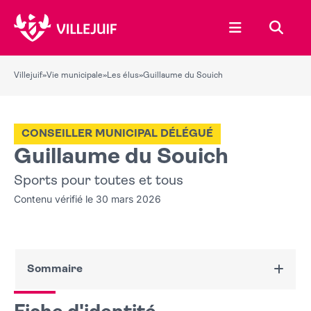
Ouvrir le menu
Recher
Villejuif
»
Vie municipale
»
Les élus
»
Guillaume du Souich
CONSEILLER MUNICIPAL DÉLÉGUÉ
Guillaume du Souich
Sports pour toutes et tous
Contenu vérifié le 30 mars 2026
Sommaire