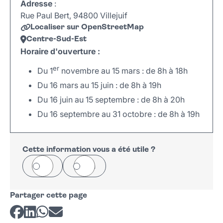
Adresse
:
Rue Paul Bert, 94800 Villejuif
Localiser sur OpenStreetMap
Centre-Sud-Est
Horaire d'ouverture :
er
Du 1
novembre au 15 mars : de 8h à 18h
Du 16 mars au 15 juin : de 8h à 19h
Du 16 juin au 15 septembre : de 8h à 20h
Du 16 septembre au 31 octobre : de 8h à 19h
Leaflet
|
©
OpenStreetMap
+
−
Cette information vous a été utile ?
Oui
Non
Partager cette page
Partager sur Facebook
Partager sur LinkedIn
Partager sur Whatsapp
Partager par courriel