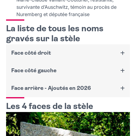
survivante d’Auschwitz, témoin au procès de
Nuremberg et députée française
La liste de tous les noms
gravés sur la stèle
Face côté droit
Face côté gauche
À la mémoire des habitantes et des habitants de
villejuif victimes de la déportation nazie
Déportés morts en camp de concentration
Face arrière - Ajoutés en 2026
À la mémoire de
Georges Guiblier
René Balayn - 42 ans
Les 4 faces de la stèle
À la mémoire des Villejuifoises et Villejuifois
Huguette Algazi - 14 ans
François Daoudal - 20 ans
morts en déportation
Victor Algazi - 15 ans
André Darondeau - 43 ans
René Andrezowski - 25 ans
Lucien Bafoil - 39 ans
Edmond Dubois - 52 ans
Esther Birbraer 45 ans
Georges, Fernand De Keiser