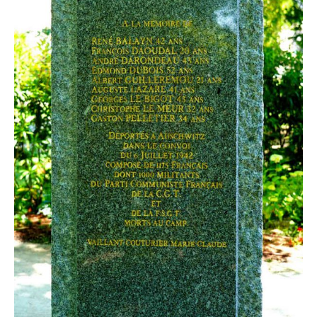
Maurice Monsant
Guy Noll
Henri Peyrat
Adrien Poisson
Henri Posta
Louis Postec
Pierre Provost
Jean Richard
Jean Ricou