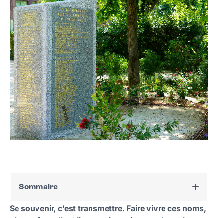
Sommaire
Se souvenir, c’est transmettre. Faire vivre ces noms,
La liste de tous les noms gravés sur la stèle