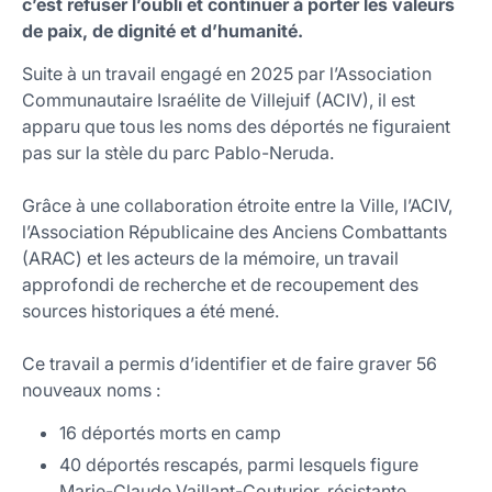
c’est refuser l’oubli et continuer à porter les valeurs
Les 4 faces de la stèle
de paix, de dignité et d’humanité.
Se rendre à la stèle
Suite à un travail engagé en 2025 par l’Association
Communautaire Israélite de Villejuif (ACIV), il est
apparu que tous les noms des déportés ne figuraient
pas sur la stèle du parc Pablo-Neruda.
Grâce à une collaboration étroite entre la Ville, l’ACIV,
l’Association Républicaine des Anciens Combattants
(ARAC) et les acteurs de la mémoire, un travail
approfondi de recherche et de recoupement des
sources historiques a été mené.
Ce travail a permis d’identifier et de faire graver 56
nouveaux noms :
16 déportés morts en camp
40 déportés rescapés, parmi lesquels figure
Marie-Claude Vaillant-Couturier, résistante,