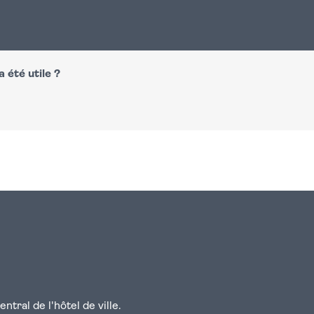
 été utile ?
n
atsapp
courriel
tral de l'hôtel de ville.