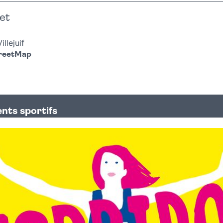
et
llejuif
treetMap
nts sportifs