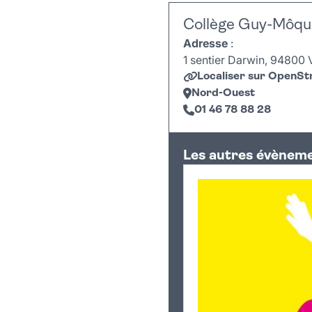
Collège Guy-Môqu
Adresse
:
1 sentier Darwin, 94800 Vi
Localiser sur OpenS
Nord-Ouest
01 46 78 88 28
+
Les autres évèneme
−