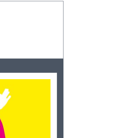
Leaflet
|
©
OpenStreetMap