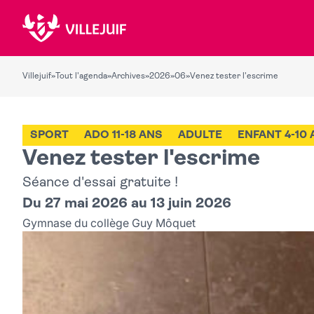
Villejuif
»
Tout l'agenda
»
Archives
»
2026
»
06
»
Venez tester l'escrime
SPORT
ADO 11-18 ANS
ADULTE
ENFANT 4-10
Venez tester l'escrime
Séance d'essai gratuite !
Du 27 mai 2026 au 13 juin 2026
Gymnase du collège Guy Môquet