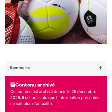
Sommaire
Dates et horaires
Contenu archivé
Au programme
Ce contenu est archivé depuis le 25 décembre
Tarif et réservation
2025. Il est possible que l'information présentée
Public
ne soit plus d'actualité.
Lieu et contact