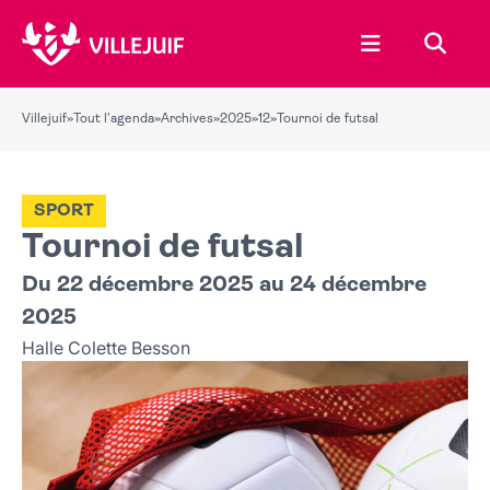
Ouvrir le menu
Recher
Villejuif
»
Tout l'agenda
»
Archives
»
2025
»
12
»
Tournoi de futsal
SPORT
Tournoi de futsal
Du 22 décembre 2025 au 24 décembre
2025
Halle Colette Besson