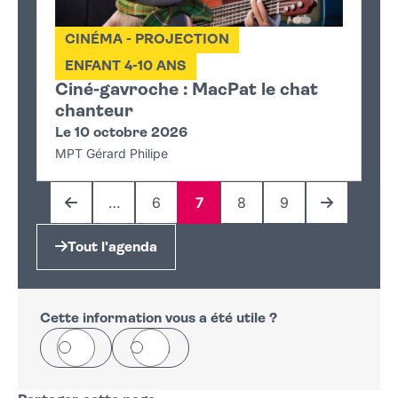
CINÉMA - PROJECTION
ENFANT 4-10 ANS
Ciné-gavroche : MacPat le chat
chanteur
Le 10 octobre 2026
MPT Gérard Philipe
…
6
7
8
9
Page précédente
Page
Page
Page
Page
Page suiva
Tout l'agenda
Cette information vous a été utile ?
Oui
Non