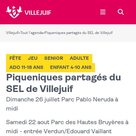
Ouvrir le menu
Recher
Villejuif
»
Tout l'agenda
»
Piqueniques partagés du SEL de Villejuif
FÊTE
JEU
SENIOR
ADULTE
ADO 11-18 ANS
ENFANT 4-10 ANS
Piqueniques partagés du
SEL de Villejuif
Dimanche 26 juillet Parc Pablo Neruda à
midi
Samedi 22 aout Parc des Hautes Bruyères à
midi - entrée Verdun/Edouard Vaillant