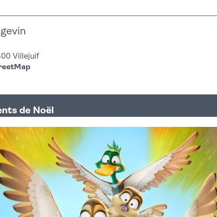
gevin
0 Villejuif
treetMap
nts de Noël