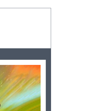
Leaflet
|
©
OpenStreetMap