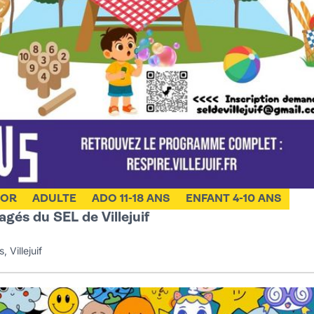
IOR
ADULTE
ADO 11-18 ANS
ENFANT 4-10 ANS
gés du SEL de Villejuif
 Villejuif