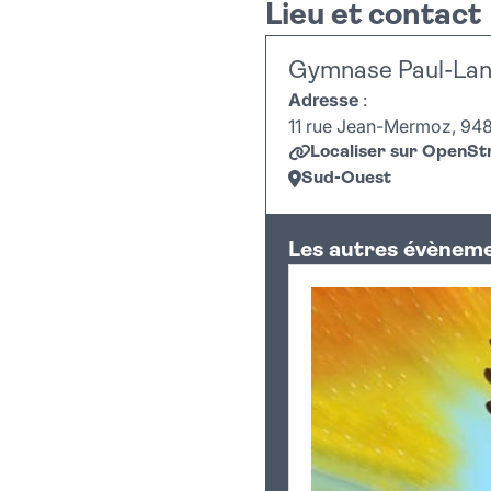
Lieu et contact
Gymnase Paul-Lan
Adresse
:
11 rue Jean-Mermoz, 9480
Localiser sur OpenS
Sud-Ouest
+
Les autres évèneme
−