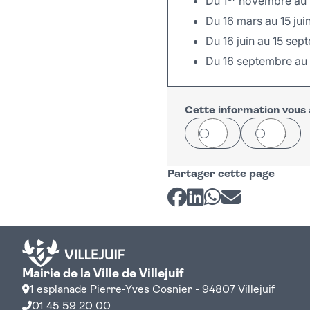
Du 1
novembre au 1
Du 16 mars au 15 juin
Du 16 juin au 15 sep
Du 16 septembre au 
+
−
Cette information vous a
Oui
Non
Partager cette page
Partager sur Facebook
Partager sur LinkedI
Partager sur Wh
Partager par 
Mairie de la Ville de Villejuif
1 esplanade Pierre-Yves Cosnier - 94807 Villejuif
01 45 59 20 00