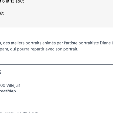
t 6 et 13 août
ût
s
, des ateliers portraits animés par l’artiste portraitiste Dian
cipant, qui pourra repartir avec son portrait.
5
0 Villejuif
treetMap