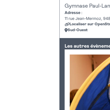
Gymnase Paul-Lan
Adresse
:
11 rue Jean-Mermoz, 9480
Localiser sur OpenS
Sud-Ouest
+
Les autres évèneme
−