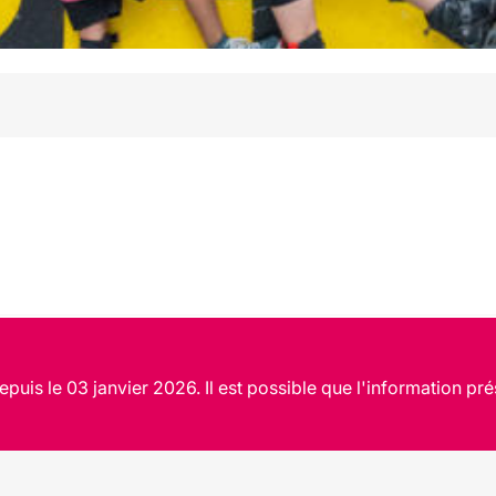
puis le 03 janvier 2026. Il est possible que l'information pré