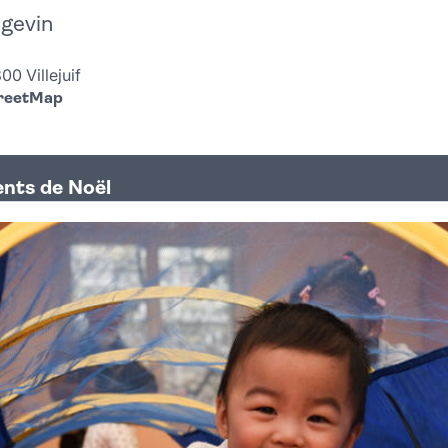
gevin
0 Villejuif
treetMap
nts de Noël