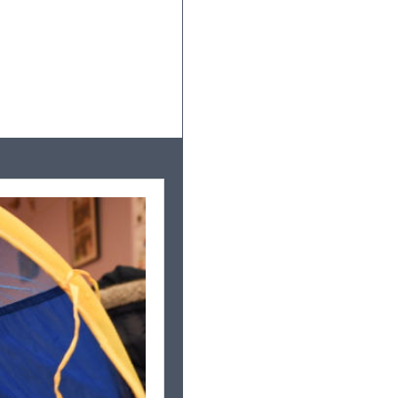
Leaflet
|
©
OpenStreetMap