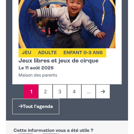
JEU
ADULTE
ENFANT 0-3 ANS
Jeux libres et jeux de cirque
Le 11 août 2026
Maison des parents
1
2
3
4
…
Page
Page
Page
Page
Page suivante
Tout l'agenda
Cette information vous a été utile ?