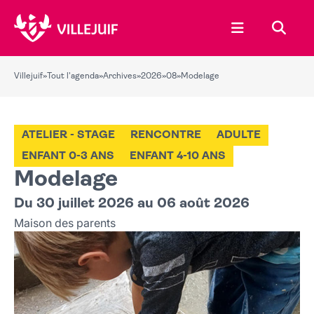
Ouvrir le menu
Recher
Villejuif
»
Tout l'agenda
»
Archives
»
2026
»
08
»
Modelage
ATELIER - STAGE
RENCONTRE
ADULTE
ENFANT 0-3 ANS
ENFANT 4-10 ANS
Modelage
Du 30 juillet 2026 au 06 août 2026
Maison des parents