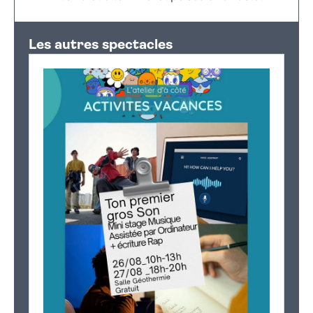
Leaflet
|
©
OpenStreetMap
+
Les autres spectacles
−