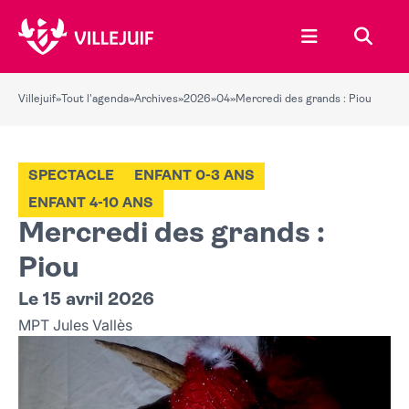
Ouvrir le menu
Recher
Villejuif
»
Tout l'agenda
»
Archives
»
2026
»
04
»
Mercredi des grands : Piou
SPECTACLE
ENFANT 0-3 ANS
ENFANT 4-10 ANS
Mercredi des grands :
Piou
Le 15 avril 2026
MPT Jules Vallès