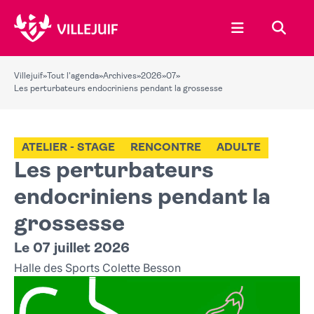
Ouvrir le menu
Recher
Villejuif
»
Tout l'agenda
»
Archives
»
2026
»
07
»
Les perturbateurs endocriniens pendant la grossesse
ATELIER - STAGE
RENCONTRE
ADULTE
Les perturbateurs
endocriniens pendant la
grossesse
Le 07 juillet 2026
Halle des Sports Colette Besson