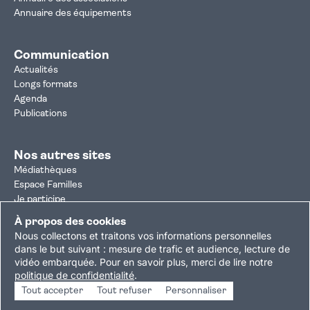
Annuaire des équipements
Communication
Actualités
Longs formats
Agenda
Publications
Nos autres sites
Médiathèques
Espace Familles
Je participe
Autorisation d'urbanisme
À propos des cookies
Résultats électoraux
Nous collectons et traitons vos informations personnelles
Plan du site
Nous contacter
Mentions légales
dans le but suivant :
mesure de trafic et audience, lecture de
vidéo embarquée
.
Pour en savoir plus, merci de lire notre
Politique de confidentialité
Accessibilité : partiellement conforme
politique de confidentialité
.
Gestion des cookies
Tout accepter
Tout refuser
Personnaliser
Copyright © 2026 Ville de Villejuif