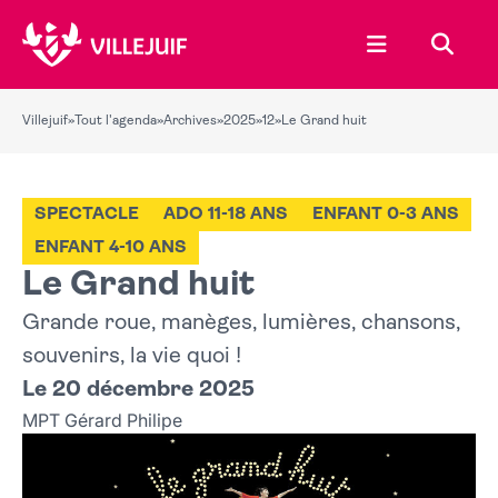
Ouvrir le menu
Recher
Villejuif
»
Tout l'agenda
»
Archives
»
2025
»
12
»
Le Grand huit
SPECTACLE
ADO 11-18 ANS
ENFANT 0-3 ANS
ENFANT 4-10 ANS
Le Grand huit
Grande roue, manèges, lumières, chansons,
souvenirs, la vie quoi !
Le 20 décembre 2025
MPT Gérard Philipe