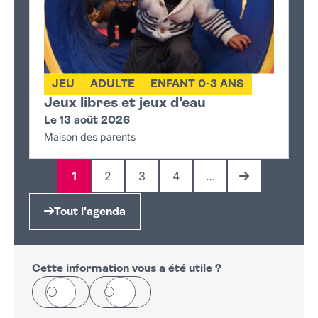
JEU
ADULTE
ENFANT 0-3 ANS
Jeux libres et jeux d'eau
Le 13 août 2026
Maison des parents
1
2
3
4
…
Page
Page
Page
Page
Page suivante
Tout l'agenda
Cette information vous a été utile ?
Oui
Non