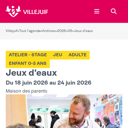
Ouvrir le menu
Recher
Villejuif
»
Tout l'agenda
»
Archives
»
2026
»
06
»
Jeux d'eaux
ATELIER - STAGE
JEU
ADULTE
ENFANT 0-3 ANS
Jeux d'eaux
Du 18 juin 2026 au 24 juin 2026
Maison des parents