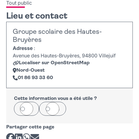
Tout public
Lieu et contact
Groupe scolaire des Hautes-
Bruyères
Adresse
:
Avenue des Hautes-Bruyères, 94800 Villejuif
Localiser sur OpenStreetMap
Nord-Ouest
01 86 93 33 60
Leaflet
|
©
OpenStreetMap
+
−
Cette information vous a été utile ?
Oui
Non
Partager cette page
Partager sur Facebook
Partager sur LinkedIn
Partager sur Whatsapp
Partager par courriel