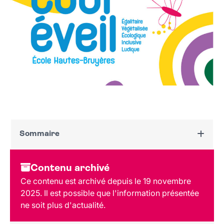
Sommaire
Dates et horaires
Contenu archivé
Au programme
Ce contenu est archivé depuis le 19 novembre
Tarif et réservation
2025. Il est possible que l'information présentée
Public
ne soit plus d'actualité.
Lieu et contact