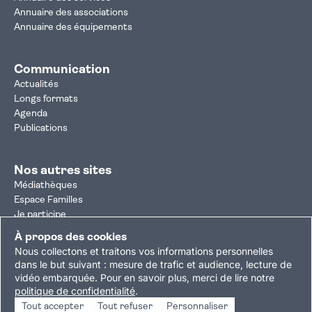
Annuaire des associations
Annuaire des équipements
Communication
Actualités
Longs formats
Agenda
Publications
Nos autres sites
Médiathèques
Espace Familles
Je participe
Autorisation d'urbanisme
À propos des cookies
Résultats électoraux
Nous collectons et traitons vos informations personnelles
Plan du site
Nous contacter
Mentions légales
dans le but suivant :
mesure de trafic et audience, lecture de
vidéo embarquée
.
Pour en savoir plus, merci de lire notre
Politique de confidentialité
Accessibilité : partiellement conforme
politique de confidentialité
.
Gestion des cookies
Tout accepter
Tout refuser
Personnaliser
Copyright © 2026 Ville de Villejuif