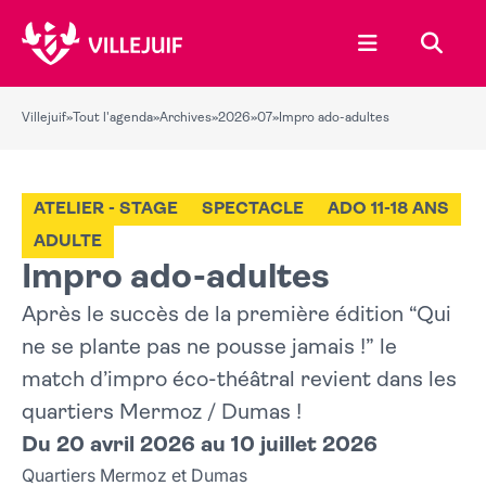
Ouvrir le menu
Recher
Villejuif
»
Tout l'agenda
»
Archives
»
2026
»
07
»
Impro ado-adultes
ATELIER - STAGE
SPECTACLE
ADO 11-18 ANS
ADULTE
Impro ado-adultes
Après le succès de la première édition “Qui
ne se plante pas ne pousse jamais !” le
match d’impro éco-théâtral revient dans les
quartiers Mermoz / Dumas !
Du 20 avril 2026 au 10 juillet 2026
Quartiers Mermoz et Dumas