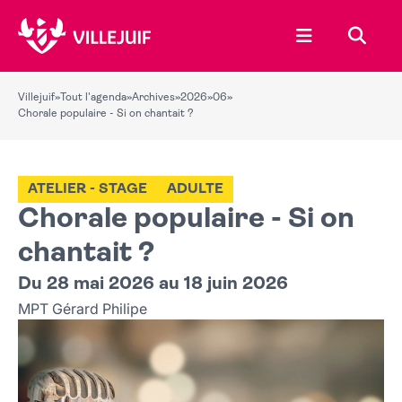
Ouvrir le menu
Recher
Villejuif
»
Tout l'agenda
»
Archives
»
2026
»
06
»
Chorale populaire - Si on chantait ?
ATELIER - STAGE
ADULTE
Chorale populaire - Si on
chantait ?
Du 28 mai 2026 au 18 juin 2026
MPT Gérard Philipe