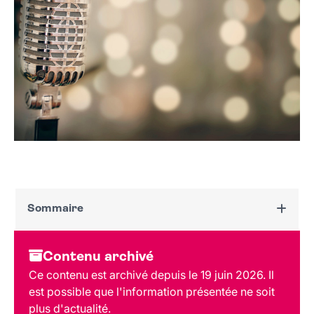
Sommaire
Dates et horaires
Contenu archivé
Au programme
Ce contenu est archivé depuis le 19 juin 2026. Il
Tarif et réservation
est possible que l'information présentée ne soit
Public
plus d'actualité.