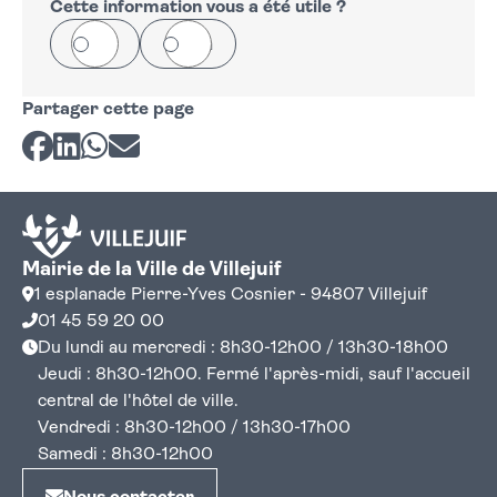
−
Cette information vous a été utile ?
Oui
Non
Partager cette page
Partager sur Facebook
Partager sur LinkedIn
Partager sur Whatsapp
Partager par courriel
Mairie de la Ville de Villejuif
1 esplanade Pierre-Yves Cosnier - 94807 Villejuif
01 45 59 20 00
Du lundi au mercredi : 8h30-12h00 / 13h30-18h00
Jeudi : 8h30-12h00. Fermé l'après-midi, sauf l'accueil
central de l'hôtel de ville.
Vendredi : 8h30-12h00 / 13h30-17h00
Samedi : 8h30-12h00