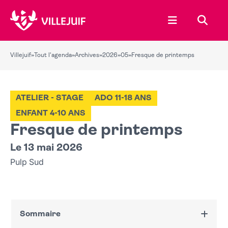
Ouvrir le menu
Recher
Villejuif
»
Tout l'agenda
»
Archives
»
2026
»
05
»
Fresque de printemps
ATELIER - STAGE
ADO 11-18 ANS
ENFANT 4-10 ANS
Fresque de printemps
Le 13 mai 2026
Pulp Sud
Sommaire