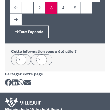
…
2
3
4
5
…
Page précédente
Page
Page
Page
Page
Page suivante
Tout l'agenda
Cette information vous a été utile ?
Oui
Non
Partager cette page
Partager sur Facebook
Partager sur LinkedIn
Partager sur Whatsapp
Partager par courriel
Mairie de la Ville de Villejuif