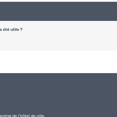
 été utile ?
n
atsapp
courriel
tral de l'hôtel de ville.