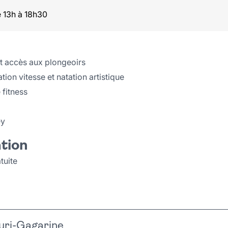
 13h à 18h30
et accès aux plongeoirs
ion vitesse et natation artistique
fitness
ey
ation
tuite
uri-Gagarine