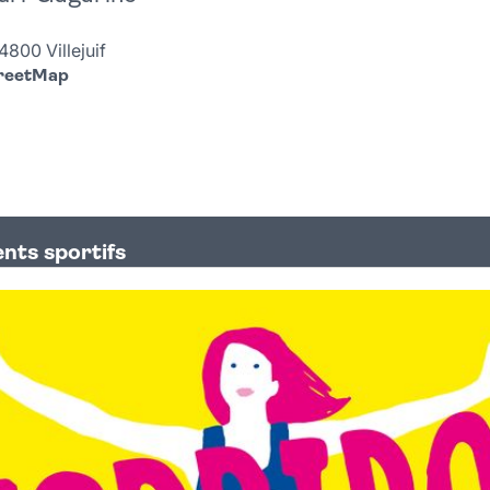
4800 Villejuif
treetMap
nts sportifs