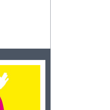
Leaflet
|
©
OpenStreetMap