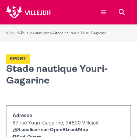
Ouvrir le menu
Recher
Villejuif
»
Tous les annuaires
»
Stade nautique Youri-Gagarine
SPORT
Stade nautique Youri-
Gagarine
Adresse
:
67 rue Youri-Gagarine, 94800 Villejuif
Localiser sur OpenStreetMap