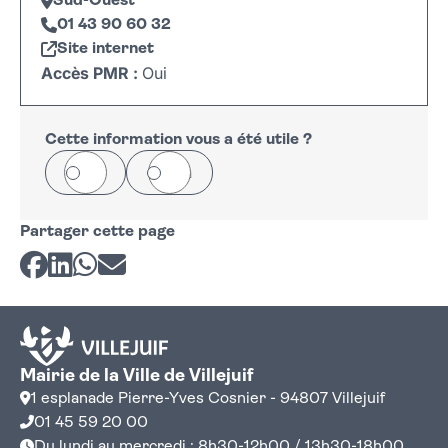
Sud-Ouest
01 43 90 60 32
Site internet
Accès PMR :
Oui
Leaflet
|
©
OpenStreetMap
+
−
Cette information vous a été utile ?
Oui
Non
Partager cette page
Partager sur Facebook
Partager sur LinkedIn
Partager sur Whatsapp
Partager par courriel
Mairie de la Ville de Villejuif
1 esplanade Pierre-Yves Cosnier - 94807 Villejuif
01 45 59 20 00
Du lundi au mercredi : 8h30-12h00 / 13h30-18h00