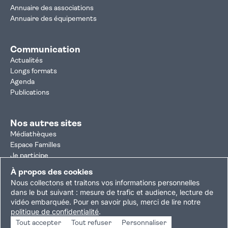
Annuaire des associations
Annuaire des équipements
Communication
Actualités
Longs formats
Agenda
Publications
Nos autres sites
Médiathèques
Espace Familles
Je participe
Autorisation d'urbanisme
À propos des cookies
Résultats électoraux
Nous collectons et traitons vos informations personnelles
Plan du site
Nous contacter
Mentions légales
dans le but suivant :
mesure de trafic et audience, lecture de
vidéo embarquée
.
Pour en savoir plus, merci de lire notre
Politique de confidentialité
Accessibilité : partiellement conforme
politique de confidentialité
.
Gestion des cookies
Tout accepter
Tout refuser
Personnaliser
Copyright © 2026 Ville de Villejuif