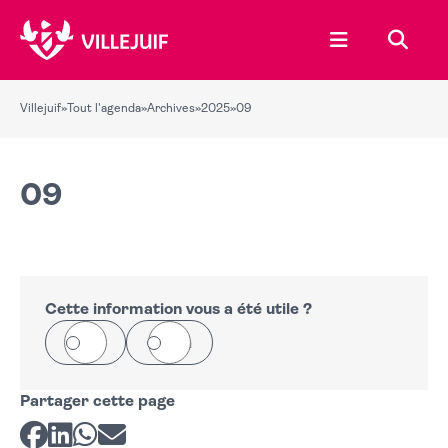
Ouvrir le menu
Recher
Villejuif
»
Tout l'agenda
»
Archives
»
2025
»
09
09
Cette information vous a été utile ?
Oui
Non
Partager cette page
Partager sur Facebook
Partager sur LinkedIn
Partager sur Whatsapp
Partager par courriel