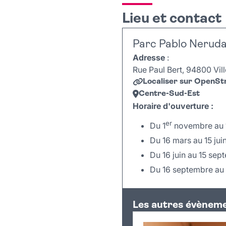
Stand de la Ludothè
Espace dinette
Lieu et contact
Sensibilisation au c
Jeux de construction 
Spectacle de magie s
Parc Pablo Nerud
Zumba et Step
Atelier bombes à gra
Adresse
:
Rue Paul Bert, 94800 Vill
Animation pour les en
Localiser sur OpenS
Séances de 10 minute
Centre-Sud-Est
Au kiosque du parc
Horaire d'ouverture :
Quizz nature, parcours d
er
Du 1
novembre au 1
Du 16 mars au 15 juin
Quiz sur le thème de 
Du 16 juin au 15 sep
Relais “parcours du
Du 16 septembre au 
Défis sportifs : Fitnes
+
Pétanque et jeux de lanc
Avec le service municipal
Les autres évèneme
−
Château gonflable