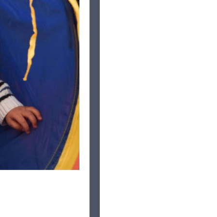
 et toujours rêver. À
le dispositif Bookinou,