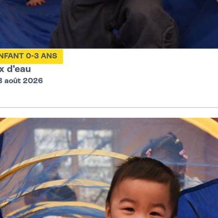
liaux, jeux experts, nouveautés, découvertes…
NFANT 0-3 ANS
l’ensemble de la journée, dans le parc et en musique :
ux d'eau
3 août 2026
tiation K-pop
tiation Afro-pop
e
drée par l’USV roller.
t de la ville et des associations
enir avec votre pique-nique