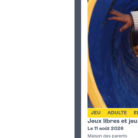
Mini-golf
Echecs
Avec l'USV Echecs
Initiation et perfec
Echiquier géant
Boxe : 1 gant 1 livre
Avec l'Académie des boxes
Bibliomobile
Ronde des histoires :
partir de 4 ans
JEU
ADULTE
E
La cabane qui lit : 
Jeux libres et je
ou créez votre propr
Le 11 août 2026
Maison des parents