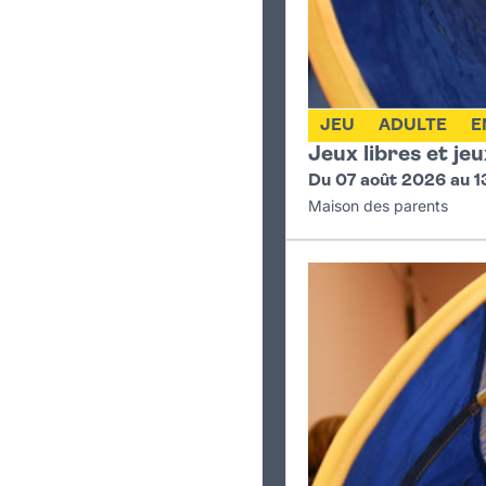
Jeux de société
Jeux du monde, jeux fami
Spectacles
JEU
ADULTE
E
3 spectacles répartis sur 
Jeux libres et je
Du 07 août 2026 au 1
Démonstration et ini
Maison des parents
Démonstration et ini
Spectacle d’acrobati
Initiations rollers
Activité proposée et enca
Zone de restauration
Tenu par un restauran
Vous pouvez aussi v