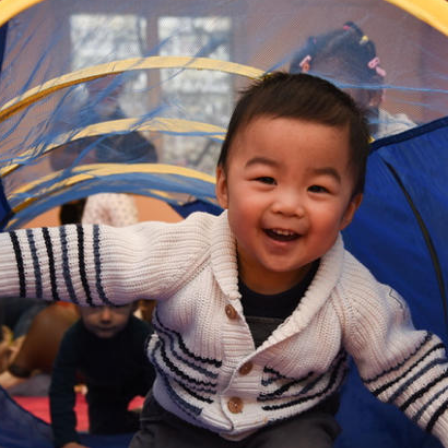
rdimensionnés
r des classiques des jeux de Kermesse et d’Estaminet, parf
’adresse, babyfoot…
jeux, jouets, livres, jardinage et bricolage !
e à vos jeux, jouets, objets de jardinage et de bricolage tout
lisé par le service jeunesse de la ville
 borne d’arcade
nsibilisation aux écrans