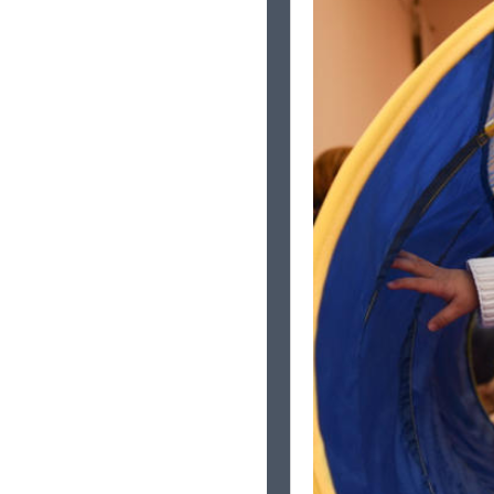
À partir de 4 ans
Jeux en bois et jeux su
Un espace inspiré pa
Jeux en bois, jeux d
Zone de gratuité spéciale 
Offrez une seconde vi
solidarité !
En savoir plus
Jeux vidéos
Espace multimédia réa
PlayStation, Switch,
Espace détente et se