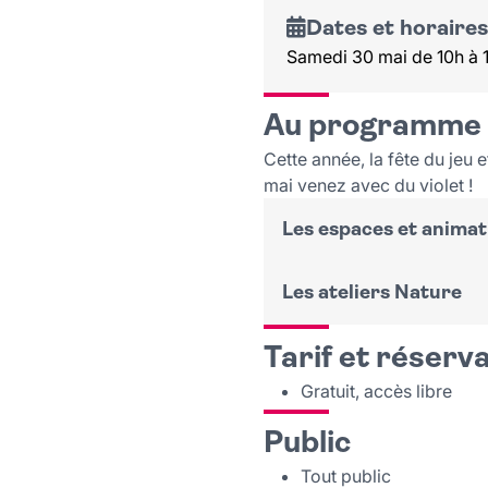
Dates et horaires
Samedi 30 mai de 10h à 
Au programme
Cette année, la fête du jeu e
mai venez avec du violet !
Les espaces et animat
Les ateliers Nature
Petite enfance
Espace réservé aux 0
Tarif et réserv
Suite à l"annulation de la
A 10h30 :
Les P’tits 
Gratuit, accès libre
A partir de 15h30 :
Patouille, transvasem
la patouille.
Public
Animations nature a
Jeux symboliques et de 
Tout public
Stand de la Régie Pu