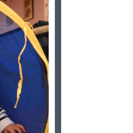
ois méconnus
 en favorisant la