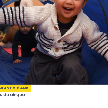
tionnement aux échecs
, animation boxe et sensibilisation à la lecture.
 histoires, albums et contes qui font parfois peur, souvent rire
NFANT 0-3 ANS
Découvrez les albums coups de coeur des bibliothécaires avec 
ux de cirque
e aventure grâce aux Lunii !