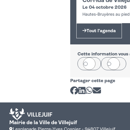
Corrida de Villeju
Le 04 octobre 2026
Hautes-Bruyères au pied 
Tout l'agenda
Cette information vous a
Oui
Non
Partager cette page
Partager sur Facebook
Partager sur LinkedI
Partager sur Wh
Partager par 
Mairie de la Ville de Villejuif
1 esplanade Pierre-Yves Cosnier - 94807 Villejuif