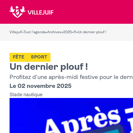
Villejuif
»
Tout l'agenda
»
Archives
»
2025
»
11
»
Un dernier plouf !
FÊTE
SPORT
Un dernier plouf !
Profitez d'une après-midi festive pour le dern
Le 02 novembre 2025
Stade nautique