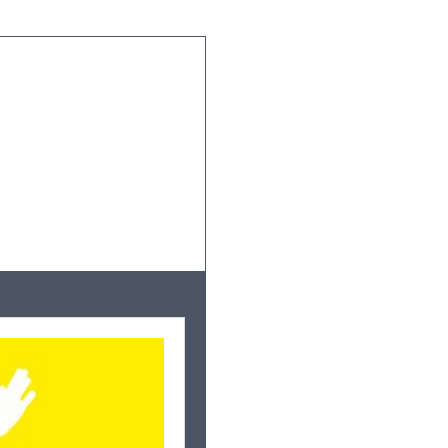
Leaflet
|
©
OpenStreetMap