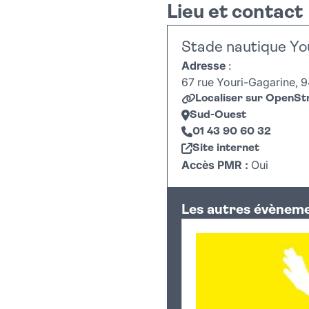
Lieu et contact
Stade nautique Yo
Adresse
:
67 rue Youri-Gagarine, 9
Localiser sur OpenS
Sud-Ouest
01 43 90 60 32
Site internet
Accès PMR :
Oui
+
Les autres évèneme
−