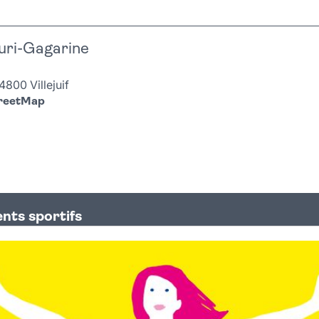
uri-Gagarine
4800 Villejuif
treetMap
nts sportifs