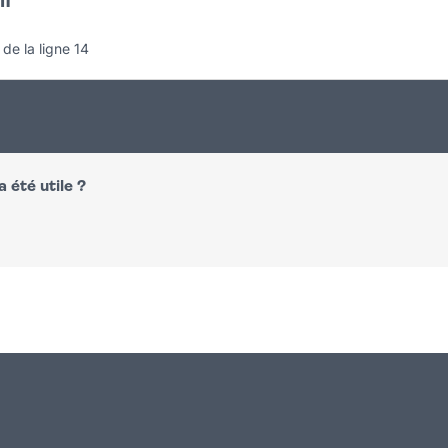
if
de la ligne 14
 été utile ?
n
atsapp
courriel