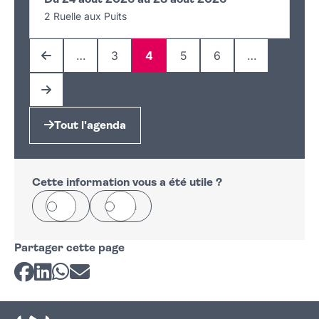
Du 24 août 2026 au 28 août 2026
2 Ruelle aux Puits
…
3
4
5
6
…
Page précédente
Page
Page
Page
Page
Page suivante
Tout l'agenda
Cette information vous a été utile ?
Oui
Non
Partager cette page
Partager sur Facebook
Partager sur LinkedIn
Partager sur Whatsapp
Partager par courriel