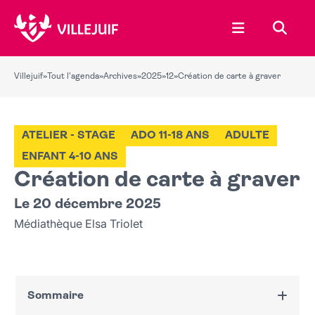
Ouvrir le menu
Recher
Villejuif
»
Tout l'agenda
»
Archives
»
2025
»
12
»
Création de carte à graver
ATELIER - STAGE
ADO 11-18 ANS
ADULTE
ENFANT 4-10 ANS
Création de carte à graver
Le 20 décembre 2025
Médiathèque Elsa Triolet
Sommaire