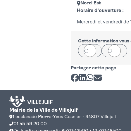
Nord-Est
Horaire d'ouverture :
Mercredi et vendredi de 
+
−
Cette information vous a
Oui
Non
Partager cette page
Partager sur Facebook
Partager sur LinkedI
Partager sur Wh
Partager par 
Mairie de la Ville de Villejuif
1 esplanade Pierre-Yves Cosnier - 94807 Villejuif
01 45 59 20 00