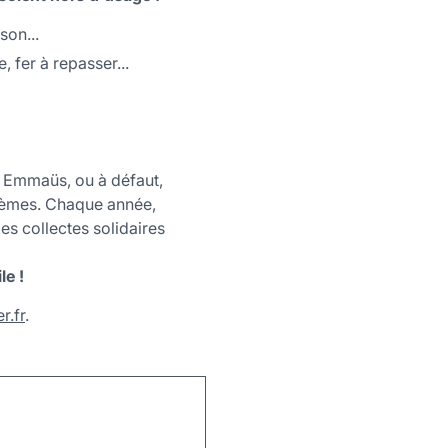
son...
 fer à repasser...
ar Emmaüs, ou à défaut,
stèmes. Chaque année,
es collectes solidaires
le !
.fr
.