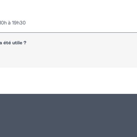
10h à 19h30
 été utile ?
n
atsapp
courriel