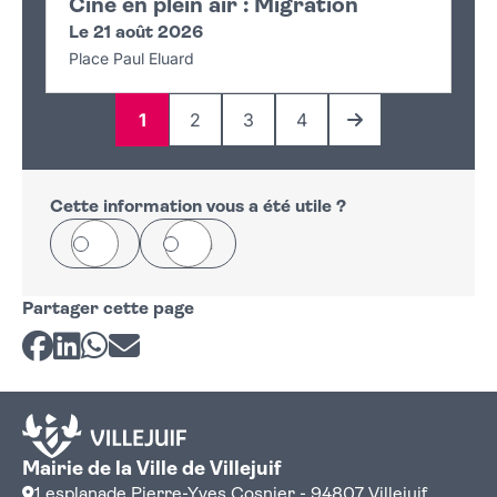
Ciné en plein air : Migration
Le 21 août 2026
Place Paul Eluard
1
2
3
4
Page
Page
Page
Page
Page suivante
Cette information vous a été utile ?
Oui
Non
Partager cette page
Partager sur Facebook
Partager sur LinkedIn
Partager sur Whatsapp
Partager par courriel
Mairie de la Ville de Villejuif
1 esplanade Pierre-Yves Cosnier - 94807 Villejuif