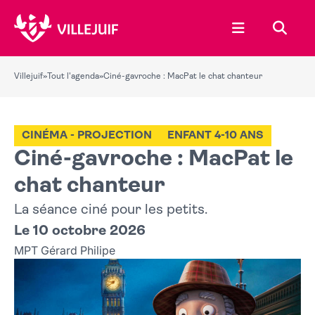
Ouvrir le menu
Recher
Villejuif
»
Tout l'agenda
»
Ciné-gavroche : MacPat le chat chanteur
CINÉMA - PROJECTION
ENFANT 4-10 ANS
Ciné-gavroche : MacPat le
chat chanteur
La séance ciné pour les petits.
Le 10 octobre 2026
MPT Gérard Philipe