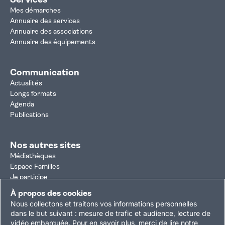
Services
Mes démarches
Annuaire des services
Annuaire des associations
Annuaire des équipements
Communication
Actualités
Longs formats
Agenda
Publications
Nos autres sites
Médiathèques
Espace Familles
Je participe
Autorisation d'urbanisme
À propos des cookies
Résultats électoraux
Nous collectons et traitons vos informations personnelles
Plan du site
Nous contacter
Mentions légales
dans le but suivant :
mesure de trafic et audience, lecture de
vidéo embarquée
.
Pour en savoir plus, merci de lire notre
Politique de confidentialité
Accessibilité : partiellement conforme