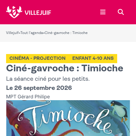
Ouvrir le menu
Recher
Villejuif
»
Tout l'agenda
»
Ciné-gavroche : Timioche
CINÉMA - PROJECTION
ENFANT 4-10 ANS
Ciné-gavroche : Timioche
La séance ciné pour les petits.
Le 26 septembre 2026
MPT Gérard Philipe