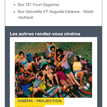
Bus 131: Youri Gagarine
Bus Valouette V7: Auguste Delaune - Stade
nautique
Leaflet
|
©
OpenStreetMap
+
Les autres rendez-vous cinéma
−
CINÉMA - PROJECTION