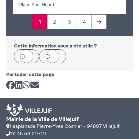
Place Paul Eluard
1
2
3
4
Page
Page
Page
Page
Page suivante
Cette information vous a été utile ?
Oui
Non
Partager cette page
Partager sur Facebook
Partager sur LinkedIn
Partager sur Whatsapp
Partager par courriel
Mairie de la Ville de Villejuif
1 esplanade Pierre-Yves Cosnier - 94807 Villejuif
01 45 59 20 00