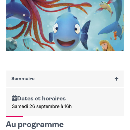
Sommaire
Dates et horaires
Dates et horaires
Au programme
Samedi 26 septembre à 16h
Tarif et réservation
Public
Au programme
Lieu et contact