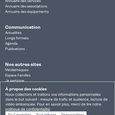
Annuaire des services
Annuaire des associations
Annuaire des équipements
Communication
Actualités
Longs formats
Agenda
Publications
Nos autres sites
Médiathèques
Espace Familles
Je participe
Autorisation d'urbanisme
À propos des cookies
Résultats électoraux
Nous collectons et traitons vos informations personnelles
Plan du site
Nous contacter
Mentions légales
dans le but suivant :
mesure de trafic et audience, lecture de
vidéo embarquée
.
Pour en savoir plus, merci de lire notre
Politique de confidentialité
Accessibilité : partiellement conforme
politique de confidentialité
.
Gestion des cookies
Tout accepter
Tout refuser
Personnaliser