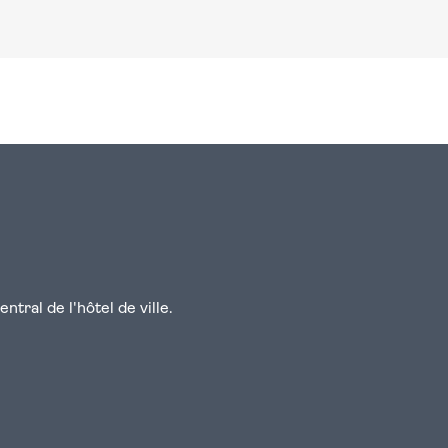
n
atsapp
courriel
tral de l'hôtel de ville.