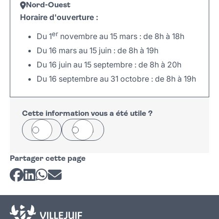
Nord-Ouest
Horaire d'ouverture :
er
Du 1
novembre au 15 mars : de 8h à 18h
Du 16 mars au 15 juin : de 8h à 19h
Du 16 juin au 15 septembre : de 8h à 20h
Du 16 septembre au 31 octobre : de 8h à 19h
Leaflet
|
©
OpenStreetMap
+
−
Cette information vous a été utile ?
Oui
Non
Partager cette page
Partager sur Facebook
Partager sur LinkedIn
Partager sur Whatsapp
Partager par courriel