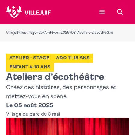
Ouvrir le menu
Recher
Villejuif
»
Tout l'agenda
»
Archives
»
2025
»
08
»
Ateliers d’écothéâtre
ATELIER - STAGE
ADO 11-18 ANS
ENFANT 4-10 ANS
Ateliers d’écothéâtre
Créez des histoires, des personnages et
mettez-vous en scène.
Le 05 août 2025
Village du parc du 8 mai