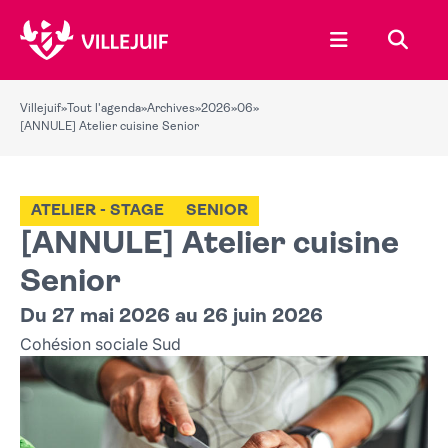
Ouvrir le menu
Recher
Villejuif
»
Tout l'agenda
»
Archives
»
2026
»
06
»
[ANNULE] Atelier cuisine Senior
ATELIER - STAGE
SENIOR
[ANNULE] Atelier cuisine
Senior
Du 27 mai 2026 au 26 juin 2026
Cohésion sociale Sud