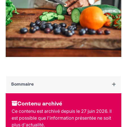
Sommaire
Dates et horaires
Contenu archivé
Au programme
Ce contenu est archivé depuis le 27 juin 2026. Il
Tarif et réservation
est possible que l'information présentée ne soit
Public
plus d'actualité.