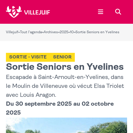
Ouvrir le menu
Recher
Villejuif
»
Tout l'agenda
»
Archives
»
2025
»
10
»
Sortie Seniors en Yvelines
SORTIE - VISITE
SENIOR
Sortie Seniors en Yvelines
Escapade à Saint-Arnoult-en-Yvelines, dans
le Moulin de Villeneuve où vécut Elsa Triolet
avec Louis Aragon.
Du 30 septembre 2025 au 02 octobre
2025