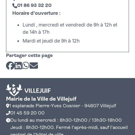
01 86 93 32 20
Horaire d'ouverture :
Lundi , mercredi et vendredi de 9h à 12h et
de 14h à 17h
Mardi et jeudi de 9h à 12h
Leaflet
|
©
OpenStreetMap
+
Partager cette page
−
Partager sur Facebook
Partager sur LinkedIn
Partager sur Whatsapp
Partager par courriel
Mairie de la Ville de Villejuif
1 esplanade Pierre-Yves Cosnier - 94807 Villejuif
01 45 59 20 00
Du lundi au mercredi : 8h30-12h00 / 13h30-18h00
Jeudi : 8h30-12h00. Fermé l'après-midi, sauf l'accueil