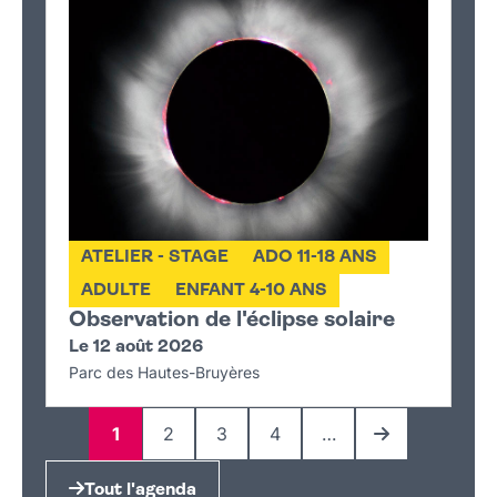
ATELIER - STAGE
ADO 11-18 ANS
ADULTE
ENFANT 4-10 ANS
Observation de l'éclipse solaire
Le 12 août 2026
Parc des Hautes-Bruyères
1
2
3
4
…
Page
Page
Page
Page
Page suivante
Tout l'agenda