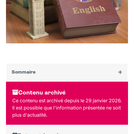
Sommaire
Dates et horaires
Contenu archivé
Au programme
Ce contenu est archivé depuis le 29 janvier 2026.
Tarif et réservation
Il est possible que l'information présentée ne soit
Public
plus d'actualité.
Lieu et contact