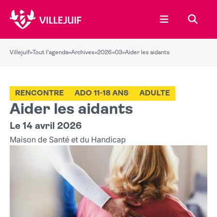
Ouvrir le menu
Recher
Villejuif
»
Tout l'agenda
»
Archives
»
2026
»
03
»
Aider les aidants
RENCONTRE
ADO 11-18 ANS
ADULTE
Aider les aidants
Le 14 avril 2026
Maison de Santé et du Handicap