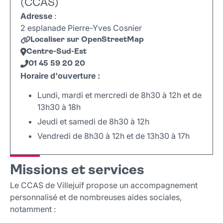
Documents à télécharger
(CCAS)
Documents généraux
Adresse
:
Règlements intérieurs
2 esplanade Pierre-Yves Cosnier
Localiser sur OpenStreetMap
Centre-Sud-Est
01 45 59 20 20
Horaire d'ouverture :
Lundi, mardi et mercredi de 8h30 à 12h et de
13h30 à 18h
Jeudi et samedi de 8h30 à 12h
Vendredi de 8h30 à 12h et de 13h30 à 17h
Leaflet
|
©
OpenStreetMap
+
Missions et services
−
Le CCAS de Villejuif propose un accompagnement
personnalisé et de nombreuses aides sociales,
notamment :