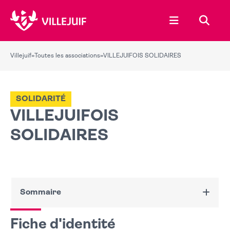
Ouvrir le menu
Recher
Villejuif
»
Toutes les associations
»
VILLEJUIFOIS SOLIDAIRES
SOLIDARITÉ
VILLEJUIFOIS
SOLIDAIRES
Sommaire
Fiche d'identité
Fiche d'identité