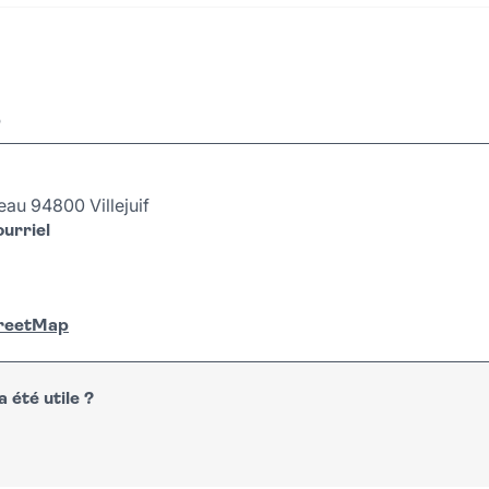
r
au 94800 Villejuif
urriel
treetMap
 été utile ?