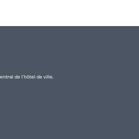
n
atsapp
courriel
tral de l'hôtel de ville.