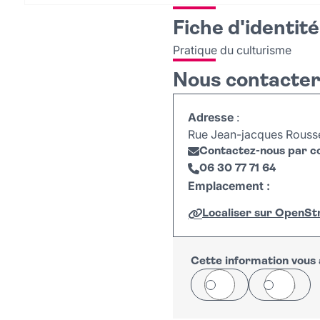
Fiche d'identité
Pratique du culturisme
Nous contacte
Adresse
:
Rue Jean-jacques Rousse
Contactez-nous par co
06 30 77 71 64
Emplacement :
Localiser sur OpenS
+
−
Cette information vous a
Oui
Non