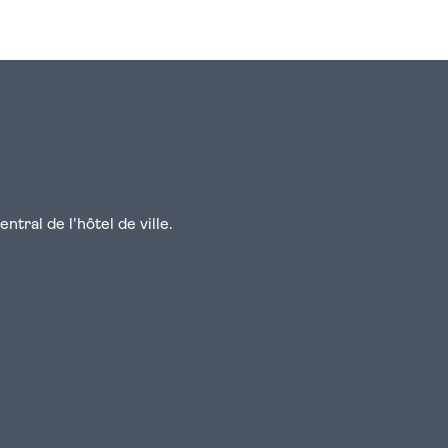
n
atsapp
courriel
tral de l'hôtel de ville.