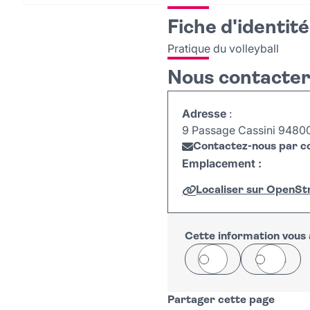
Fiche d'identité
Pratique du volleyball
Nous contacte
Adresse
:
9 Passage Cassini 94800 
Contactez-nous par co
Emplacement :
Localiser sur OpenS
+
−
Cette information vous a
Oui
Non
Partager cette page