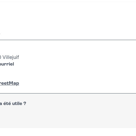
r
Villejuif
urriel
treetMap
 été utile ?