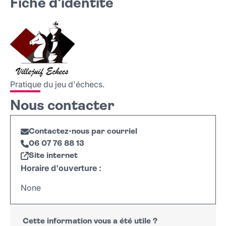
Fiche d'identité
Fiche d'identité
Nous contacter
Pratique du jeu d'échecs.
Nous contacter
Contactez-nous par courriel
06 07 76 88 13
Site internet
Horaire d'ouverture :
None
Cette information vous a été utile ?