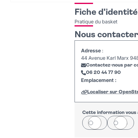
Fiche d'identité
Pratique du basket
Nous contacte
Adresse
:
44 Avenue Karl Marx 9480
Contactez-nous par co
06 20 44 77 90
Emplacement :
Localiser sur OpenS
+
−
Cette information vous a
Oui
Non