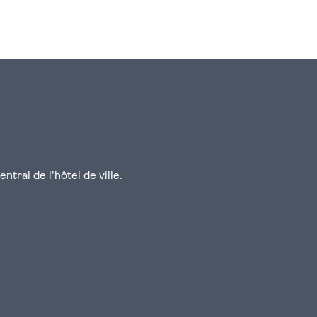
n
atsapp
courriel
tral de l'hôtel de ville.