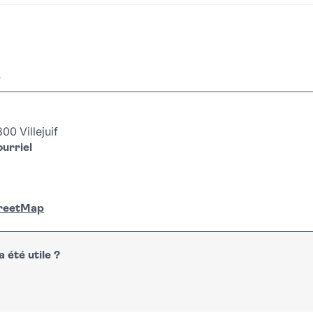
r
0 Villejuif
urriel
treetMap
 été utile ?