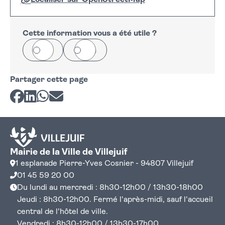
Localiser sur OpenStreetMap
Leaflet
|
©
OpenStreetMap
+
−
Cette information vous a été utile ?
Oui
Non
Partager cette page
Partager sur Facebook
Partager sur LinkedIn
Partager sur Whatsapp
Partager par courriel
Mairie de la Ville de Villejuif
1 esplanade Pierre-Yves Cosnier - 94807 Villejuif
01 45 59 20 00
Du lundi au mercredi : 8h30-12h00 / 13h30-18h00
Jeudi : 8h30-12h00. Fermé l'après-midi, sauf l'accueil
central de l'hôtel de ville.
Vendredi : 8h30-12h00 / 13h30-17h00