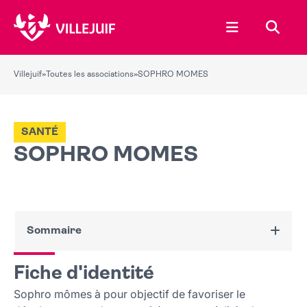
Ouvrir le menu
Recher
Villejuif
»
Toutes les associations
»
SOPHRO MOMES
SANTÉ
SOPHRO MOMES
Sommaire
Fiche d'identité
Fiche d'identité
Nous contacter
Sophro mômes à pour objectif de favoriser le