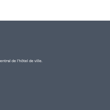
n
atsapp
courriel
tral de l'hôtel de ville.