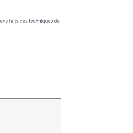
iens faits des techniques de
Leaflet
|
©
OpenStreetMap