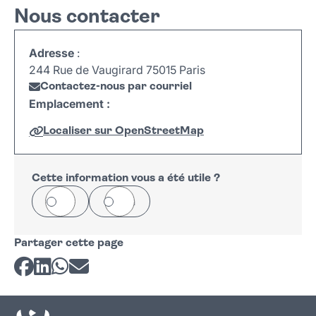
Nous contacter
Adresse
:
244 Rue de Vaugirard 75015 Paris
Contactez-nous par courriel
Emplacement :
Localiser sur OpenStreetMap
Leaflet
|
©
OpenStreetMap
+
−
Cette information vous a été utile ?
Oui
Non
Partager cette page
Partager sur Facebook
Partager sur LinkedIn
Partager sur Whatsapp
Partager par courriel