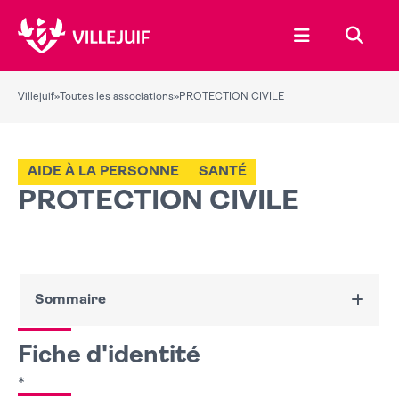
Ouvrir le menu
Recher
Villejuif
»
Toutes les associations
»
PROTECTION CIVILE
AIDE À LA PERSONNE
SANTÉ
PROTECTION CIVILE
Sommaire
Fiche d'identité
Fiche d'identité
Nous contacter
*