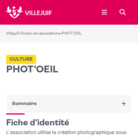
Ouvrir le menu
Recher
Villejuif
»
Toutes les associations
»
PHOT'OEIL
CULTURE
PHOT'OEIL
Sommaire
Fiche d'identité
Fiche d'identité
Nous contacter
L'association utilise la création photographique sous