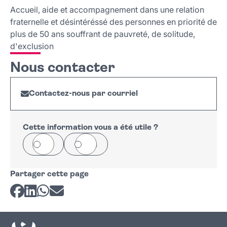
Nous contacter
Accueil, aide et accompagnement dans une relation
fraternelle et désintéréssé des personnes en priorité de
plus de 50 ans souffrant de pauvreté, de solitude,
d'exclusion
Nous contacter
Contactez-nous par courriel
Cette information vous a été utile ?
Oui
Non
Partager cette page
Partager sur Facebook
Partager sur LinkedIn
Partager sur Whatsapp
Partager par courriel