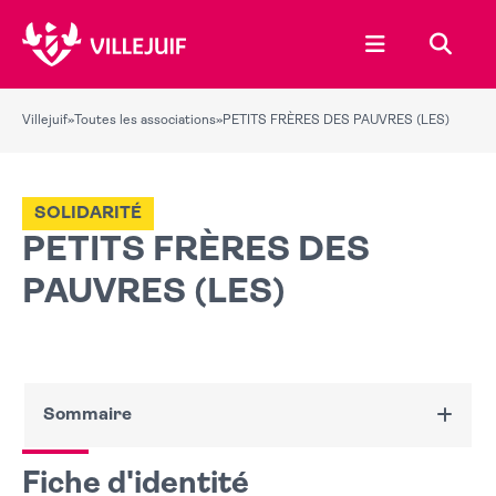
Ouvrir le menu
Recher
Villejuif
»
Toutes les associations
»
PETITS FRÈRES DES PAUVRES (LES)
SOLIDARITÉ
PETITS FRÈRES DES
PAUVRES (LES)
Sommaire
Fiche d'identité
Fiche d'identité