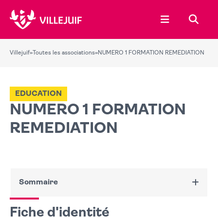
Ouvrir le menu
Recher
Villejuif
»
Toutes les associations
»
NUMERO 1 FORMATION REMEDIATION
EDUCATION
NUMERO 1 FORMATION
REMEDIATION
Sommaire
Fiche d'identité
Fiche d'identité