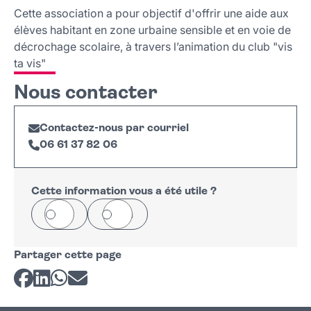
Nous contacter
Cette association a pour objectif d'offrir une aide aux
élèves habitant en zone urbaine sensible et en voie de
décrochage scolaire, à travers l’animation du club "vis
ta vis"
Nous contacter
Contactez-nous par courriel
06 61 37 82 06
Cette information vous a été utile ?
Oui
Non
Partager cette page
Partager sur Facebook
Partager sur LinkedIn
Partager sur Whatsapp
Partager par courriel