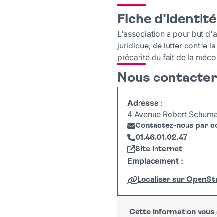
Fiche d'identité
L'association a pour but d'
juridique, de lutter contre l
précarité du fait de la méc
Nous contacte
Adresse
:
4 Avenue Robert Schum
Contactez-nous par co
01.46.01.02.47
Site internet
Emplacement :
Localiser sur OpenS
+
−
Cette information vous a