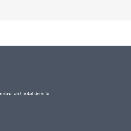
n
atsapp
courriel
tral de l'hôtel de ville.