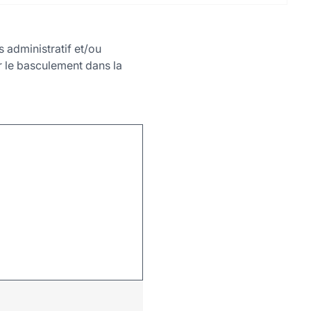
 administratif et/ou
ter le basculement dans la
Leaflet
|
©
OpenStreetMap