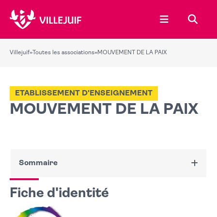
Ouvrir le menu
Recher
Villejuif
»
Toutes les associations
»
MOUVEMENT DE LA PAIX
ETABLISSEMENT D'ENSEIGNEMENT
MOUVEMENT DE LA PAIX
Sommaire
Fiche d'identité
Fiche d'identité
Nous contacter