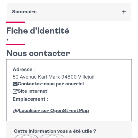
Sommaire
Fiche d'identité
Fiche d'identité
Nous contacter
*
Nous contacter
Adresse
:
50 Avenue Karl Marx 94800 Villejuif
Contactez-nous par courriel
Site internet
Emplacement :
Localiser sur OpenStreetMap
Leaflet
|
©
OpenStreetMap
+
−
Cette information vous a été utile ?