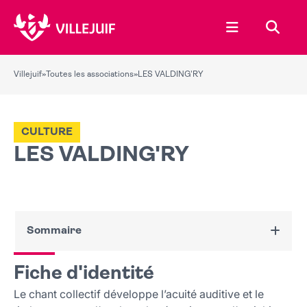
Ouvrir le menu
Recher
Villejuif
»
Toutes les associations
»
LES VALDING'RY
CULTURE
LES VALDING'RY
Sommaire
Fiche d'identité
Fiche d'identité
Nous contacter
Le chant collectif développe l’acuité auditive et le