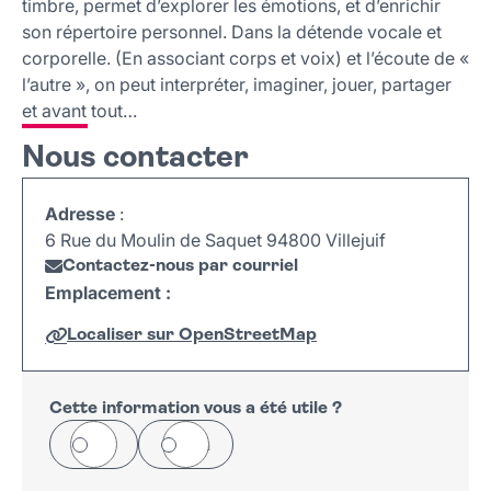
timbre, permet d’explorer les émotions, et d’enrichir
son répertoire personnel. Dans la détende vocale et
corporelle. (En associant corps et voix) et l’écoute de «
l’autre », on peut interpréter, imaginer, jouer, partager
et avant tout…
Nous contacter
Adresse
:
6 Rue du Moulin de Saquet 94800 Villejuif
Contactez-nous par courriel
Emplacement :
Localiser sur OpenStreetMap
Leaflet
|
©
OpenStreetMap
+
−
Cette information vous a été utile ?
Oui
Non