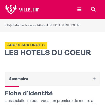
Ouvrir le menu
Recher
Villejuif
»
Toutes les associations
»
LES HOTELS DU COEUR
ACCÈS AUX DROITS
LES HOTELS DU COEUR
Sommaire
Fiche d'identité
Fiche d'identité
Nous contacter
L'association a pour vocation première de mettre à