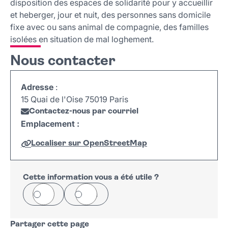
disposition des espaces de solidarité pour y accueillir
et heberger, jour et nuit, des personnes sans domicile
fixe avec ou sans animal de compagnie, des familles
isolées en situation de mal loghement.
Nous contacter
Adresse
:
15 Quai de l'Oise 75019 Paris
Contactez-nous par courriel
Emplacement :
Localiser sur OpenStreetMap
Leaflet
|
©
OpenStreetMap
+
−
Cette information vous a été utile ?
Oui
Non
Partager cette page